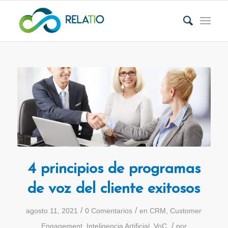
4 principios de programas
de voz del cliente exitosos
/
/
agosto 11, 2021
0 Comentarios
en
CRM
,
Customer
/
Engagement
,
Inteligencia Artificial
,
VoC
por