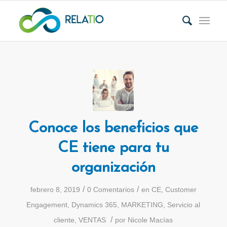
Conoce los beneficios que
CE tiene para tu
organización
/
/
febrero 8, 2019
0 Comentarios
en
CE
,
Customer
Engagement
,
Dynamics 365
,
MARKETING
,
Servicio al
/
cliente
,
VENTAS
por
Nicole Macías